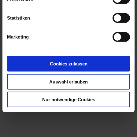
Statistiken
Marketing
admin-dtmedia
Cookies zulassen
Auswahl erlauben
Hallo Welt!
Nur notwendige Cookies
vor 6 Jahren
in:
Unkategorisiert
Ein Kommentar