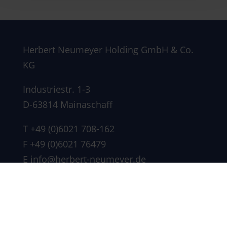
Herbert Neumeyer Holding GmbH & Co.
KG
Industriestr. 1-3
D-63814 Mainaschaff
T
+49 (0)6021 708-162
F +49 (0)6021 76479
E
info@herbert-neumeyer.de